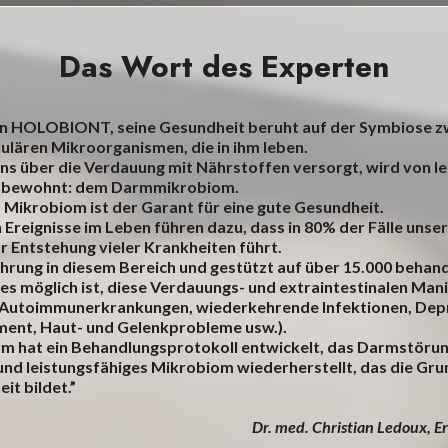
Das Wort des Experten
in HOLOBIONT, seine Gesundheit beruht auf der Symbiose z
lulären Mikroorganismen, die in ihm leben.
ns über die Verdauung mit Nährstoffen versorgt, wird von 
 bewohnt: dem Darmmikrobiom.
Mikrobiom ist der Garant für eine gute Gesundheit.
 Ereignisse im Leben führen dazu, dass in 80% der Fälle uns
ur Entstehung vieler Krankheiten führt.
hrung in diesem Bereich und gestützt auf über 15.000 behande
 es möglich ist, diese Verdauungs- und extraintestinalen Man
e Autoimmunerkrankungen, wiederkehrende Infektionen, Dep
nt, Haut- und Gelenkprobleme usw.).
m hat ein Behandlungsprotokoll entwickelt, das Darmstöru
und leistungsfähiges Mikrobiom wiederherstellt, das die Gru
it bildet.”
Dr. med. Christian Ledoux, 