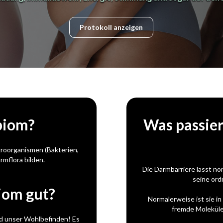
Protokoll anzeigen
biom?
Was passie
kroorganismen (Bakterien,
rmflora bilden.
Die Darmbarriere lässt no
seine ord
iom gut?
Normalerweise ist sie i
fremde Moleküle 
d unser Wohlbefinden! Es