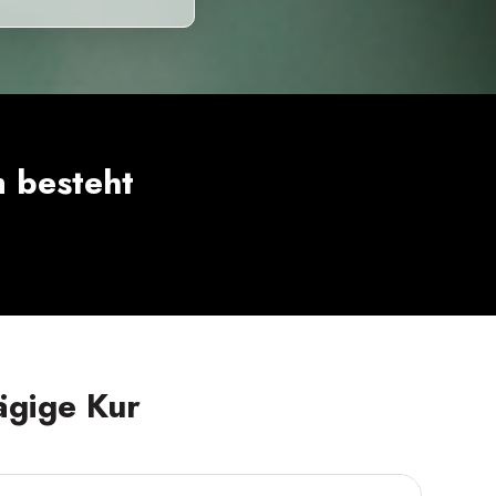
 besteht
ägige Kur