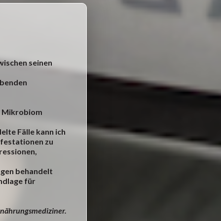
wischen seinen
lebenden
er Mikrobiom
lte Fälle kann ich
ifestationen zu
ressionen,
ngen behandelt
ndlage für
Ernährungsmediziner.