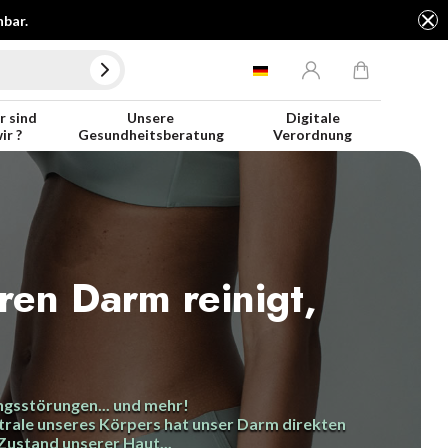
hbar.
 sind
Unsere
Digitale
ir ?
Gesundheitsberatung
Verordnung
ren Darm reinigt,
gsstörungen... und mehr!
rale unseres Körpers hat unser Darm direkten
Zustand unserer Haut...