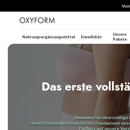
Vom 
Unsere
Nahrungsergänzungsmittel
Eiweißdiät
Pakete
Das erste vollst
Beenden Sie übermäßige 
Unser Darmmikrobiom ist das Fundament unser
Einfluss auf unsere Ve