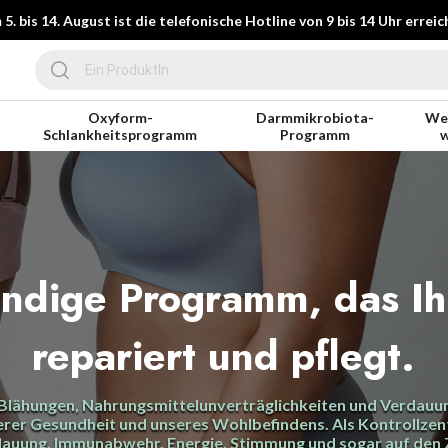
5. bis 14. August ist die telefonische Hotline von 9 bis 14 Uhr erreic
Oxyform-
Darmmikrobiota-
Wer
Schlankheitsprogramm
Programm
w
ändige Programm, das Ih
repariert und pflegt.
Blähungen, Nahrungsmittelunverträglichkeiten und Verdauun
er Gesundheit und unseres Wohlbefindens. Als Kontrollzent
rdauung, Immunabwehr, Energie, Stimmung und sogar auf den 