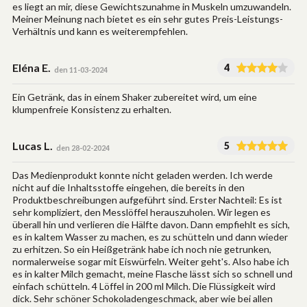
es liegt an mir, diese Gewichtszunahme in Muskeln umzuwandeln.
Meiner Meinung nach bietet es ein sehr gutes Preis-Leistungs-
Verhältnis und kann es weiterempfehlen.
Eléna E.
4
den 11-03-2024
Ein Getränk, das in einem Shaker zubereitet wird, um eine
klumpenfreie Konsistenz zu erhalten.
Lucas L.
5
den 28-02-2024
Das Medienprodukt konnte nicht geladen werden. Ich werde
nicht auf die Inhaltsstoffe eingehen, die bereits in den
Produktbeschreibungen aufgeführt sind. Erster Nachteil: Es ist
sehr kompliziert, den Messlöffel herauszuholen. Wir legen es
überall hin und verlieren die Hälfte davon. Dann empfiehlt es sich,
es in kaltem Wasser zu machen, es zu schütteln und dann wieder
zu erhitzen. So ein Heißgetränk habe ich noch nie getrunken,
normalerweise sogar mit Eiswürfeln. Weiter geht's. Also habe ich
es in kalter Milch gemacht, meine Flasche lässt sich so schnell und
einfach schütteln. 4 Löffel in 200 ml Milch. Die Flüssigkeit wird
dick. Sehr schöner Schokoladengeschmack, aber wie bei allen