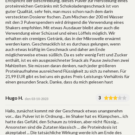
Entspricht der Beschreibung, dieses Pulver zur Herstellung eines
proteinreichen Getränks mit Schokoladengeschmack ist von
guter Qualität, sehr fein, man muss schon nach dem darin
versteckten Dosierer fischen. Zum Mischen der 200 ml Wasser
mit den 3 Pulverspendern wird dringend die Verwendung eines
Shakers empfohlen. Mit etwas Ausdauer bleibt aber auch die
Verwendung einer Schüssel und eines Löffels möglich. Wir
erhalten ein cremiges Getränk, das in der Mikrowelle erwärmt
werden kann. Geschmacklich ist es durchaus gelungen, wenn
auch etwas kräftig im Geschmack und daher am Ende
möglicherweise etwas süßlich. Da es sehr wenig Fett und Zucker
enthält, ist es ein ausgezeichneter Snack als Pause zwischen zwei
Mahlzeiten. Sie müssen daran denken, nach jeder größeren
Proteinaufnahme ausreichend Flüssigkeit zu sich zu nehmen. Für
21,99 EUR gibt es bei uns ein gutes Preis-Leistungs-Verhältnis für
einen gesunden Snack. Danke, dass du mich gelesen hast
Hugo H.
3
den 03-10-2023
Hallo, zunächst kommt mir der Geschmack etwas unangenehm
vor... das Pulver ist in Ordnung... im Shaker hat es Klümpchen... ich
hatte das Gefühl, den Schaum zu trinken, aber nicht flüssig...
Ansonsten sind die Zutaten klassisch ... die Proteindosis ist
akzeptabel ... Die tatsächliche Wirkung werde ich am Ende des