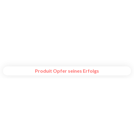
Produit Opfer seines Erfolgs
Unseren Newsletter abonnieren
und auf dem Laufenden bleiben.