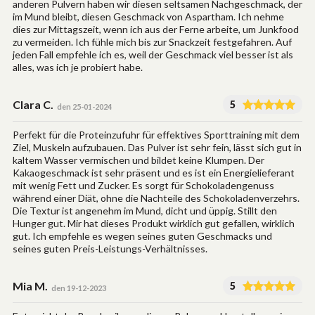
anderen Pulvern haben wir diesen seltsamen Nachgeschmack, der
im Mund bleibt, diesen Geschmack von Aspartham. Ich nehme
dies zur Mittagszeit, wenn ich aus der Ferne arbeite, um Junkfood
zu vermeiden. Ich fühle mich bis zur Snackzeit festgefahren. Auf
jeden Fall empfehle ich es, weil der Geschmack viel besser ist als
alles, was ich je probiert habe.
Clara C.
5
den 25-01-2024
Perfekt für die Proteinzufuhr für effektives Sporttraining mit dem
Ziel, Muskeln aufzubauen. Das Pulver ist sehr fein, lässt sich gut in
kaltem Wasser vermischen und bildet keine Klumpen. Der
Kakaogeschmack ist sehr präsent und es ist ein Energielieferant
mit wenig Fett und Zucker. Es sorgt für Schokoladengenuss
während einer Diät, ohne die Nachteile des Schokoladenverzehrs.
Die Textur ist angenehm im Mund, dicht und üppig. Stillt den
Hunger gut. Mir hat dieses Produkt wirklich gut gefallen, wirklich
gut. Ich empfehle es wegen seines guten Geschmacks und
seines guten Preis-Leistungs-Verhältnisses.
Mia M.
5
den 19-12-2023