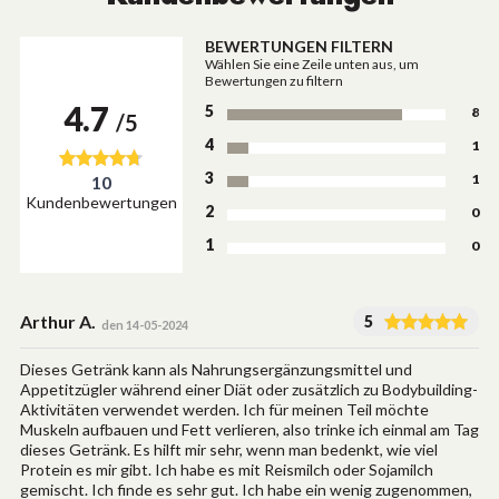
BEWERTUNGEN FILTERN
Wählen Sie eine Zeile unten aus, um
Bewertungen zu filtern
4.7
5
8
/5
4
1
3
1
10
Kundenbewertungen
2
0
1
0
Arthur A.
5
den 14-05-2024
Dieses Getränk kann als Nahrungsergänzungsmittel und
Appetitzügler während einer Diät oder zusätzlich zu Bodybuilding-
Aktivitäten verwendet werden. Ich für meinen Teil möchte
Muskeln aufbauen und Fett verlieren, also trinke ich einmal am Tag
dieses Getränk. Es hilft mir sehr, wenn man bedenkt, wie viel
Protein es mir gibt. Ich habe es mit Reismilch oder Sojamilch
gemischt. Ich finde es sehr gut. Ich habe ein wenig zugenommen,