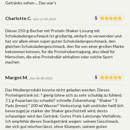
Getränks sehen ... Das war's
Charlotte C.
5
den 15-09-2023
Dieser 250-g-Becher mit Protein-Shaker-Lösung mit
Schokoladengeschmack ist großartig, einfach zu verwenden und
hat vor allem einen super guten Schokoladengeschmack, den
gleichen Schokoladengeschmack, den Sie von einer großen Marke
bekommen können, für die Proteinübertragung, also ideal für
Menschen, die eine Proteindiät einhalten oder solche Sport
machen
Margot M.
5
den 06-08-2023
Das Medienprodukt konnte nicht geladen werden. Dieses
Proteingetränk ist: ? gierig (ohne sich zu sehr schuldig zu fühlen):
7,1 g Aspartam (zu schade)? schnelle Zubereitung: ¹ Shaker ² 3
Pads (innen) ³ 200 ml Wasser? Verkostung: kalt und/oder heiß (ich
bevorzuge) je stärker der Shaker geschüttelt wird, desto
schaumiger wird das Getränk. Gutes Preis-Leistungs-Verhältnis.
Ich empfehle dieses Snackgetränk wegen: seinem Geschmack,
der sich gut mischen lässt, ohne Klumpen, seinem guten