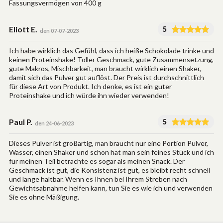
Fassungsvermögen von 400 g
Eliott E.
5
den 07-07-2023
Ich habe wirklich das Gefühl, dass ich heiße Schokolade trinke und
keinen Proteinshake! Toller Geschmack, gute Zusammensetzung,
gute Makros, Mischbarkeit, man braucht wirklich einen Shaker,
damit sich das Pulver gut auflöst. Der Preis ist durchschnittlich
für diese Art von Produkt. Ich denke, es ist ein guter
Proteinshake und ich würde ihn wieder verwenden!
Paul P.
5
den 24-06-2023
Dieses Pulver ist großartig, man braucht nur eine Portion Pulver,
Wasser, einen Shaker und schon hat man sein feines Stück und ich
für meinen Teil betrachte es sogar als meinen Snack. Der
Geschmack ist gut, die Konsistenz ist gut, es bleibt recht schnell
und lange haltbar. Wenn es Ihnen bei Ihrem Streben nach
Gewichtsabnahme helfen kann, tun Sie es wie ich und verwenden
Sie es ohne Mäßigung.