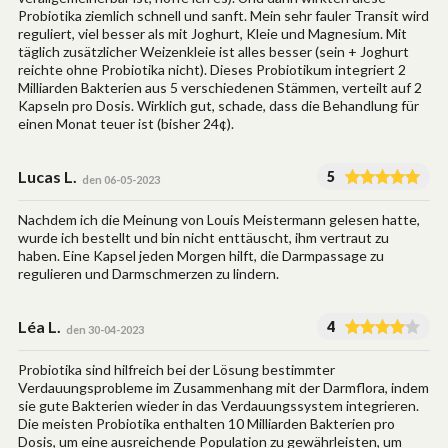
Probiotika ziemlich schnell und sanft. Mein sehr fauler Transit wird
reguliert, viel besser als mit Joghurt, Kleie und Magnesium. Mit
täglich zusätzlicher Weizenkleie ist alles besser (sein + Joghurt
reichte ohne Probiotika nicht). Dieses Probiotikum integriert 2
Milliarden Bakterien aus 5 verschiedenen Stämmen, verteilt auf 2
Kapseln pro Dosis. Wirklich gut, schade, dass die Behandlung für
einen Monat teuer ist (bisher 24¢).
Lucas L.
5
den 06-05-2023
Nachdem ich die Meinung von Louis Meistermann gelesen hatte,
wurde ich bestellt und bin nicht enttäuscht, ihm vertraut zu
haben. Eine Kapsel jeden Morgen hilft, die Darmpassage zu
regulieren und Darmschmerzen zu lindern.
Léa L.
4
den 30-04-2023
Probiotika sind hilfreich bei der Lösung bestimmter
Verdauungsprobleme im Zusammenhang mit der Darmflora, indem
sie gute Bakterien wieder in das Verdauungssystem integrieren.
Die meisten Probiotika enthalten 10 Milliarden Bakterien pro
Dosis, um eine ausreichende Population zu gewährleisten, um