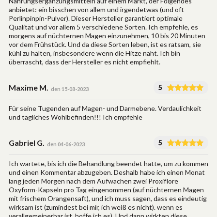
Nahrungsergänzungsmitteln auf einem Markt, der Folgendes
anbietet: ein bisschen von allem und irgendetwas (und oft
Perlinpinpin-Pulver). Dieser Hersteller garantiert optimale
Qualität und vor allem 5 verschiedene Sorten. Ich empfehle, es
morgens auf nüchternen Magen einzunehmen, 10 bis 20 Minuten
vor dem Frühstück. Und da diese Sorten leben, ist es ratsam, sie
kühl zu halten, insbesondere wenn die Hitze naht. Ich bin
überrascht, dass der Hersteller es nicht empfiehlt.
Maxime M.
5
den 15-08-2023
Für seine Tugenden auf Magen- und Darmebene. Verdaulichkeit
und tägliches Wohlbefinden!!! Ich empfehle
Gabriel G.
5
den 04-06-2023
Ich wartete, bis ich die Behandlung beendet hatte, um zu kommen
und einen Kommentar abzugeben. Deshalb habe ich einen Monat
lang jeden Morgen nach dem Aufwachen zwei Proxiflore
Oxyform-Kapseln pro Tag eingenommen (auf nüchternen Magen
mit frischem Orangensaft), und ich muss sagen, dass es eindeutig
wirksam ist (zumindest bei mir, ich weiß es nicht). wenn es
verallgemeinerbar ist, hoffe ich es). Und dann wirkten diese