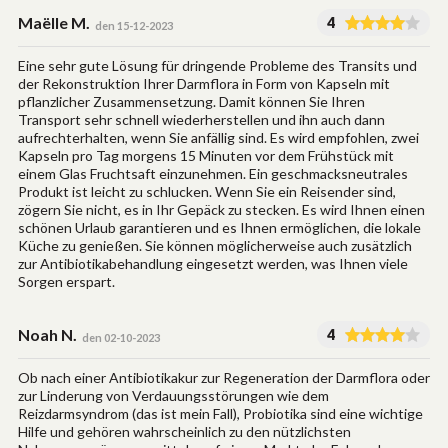
Maëlle M.
4
den 15-12-2023
Eine sehr gute Lösung für dringende Probleme des Transits und
der Rekonstruktion Ihrer Darmflora in Form von Kapseln mit
pflanzlicher Zusammensetzung. Damit können Sie Ihren
Transport sehr schnell wiederherstellen und ihn auch dann
aufrechterhalten, wenn Sie anfällig sind. Es wird empfohlen, zwei
Kapseln pro Tag morgens 15 Minuten vor dem Frühstück mit
einem Glas Fruchtsaft einzunehmen. Ein geschmacksneutrales
Produkt ist leicht zu schlucken. Wenn Sie ein Reisender sind,
zögern Sie nicht, es in Ihr Gepäck zu stecken. Es wird Ihnen einen
schönen Urlaub garantieren und es Ihnen ermöglichen, die lokale
Küche zu genießen. Sie können möglicherweise auch zusätzlich
zur Antibiotikabehandlung eingesetzt werden, was Ihnen viele
Sorgen erspart.
Noah N.
4
den 02-10-2023
Ob nach einer Antibiotikakur zur Regeneration der Darmflora oder
zur Linderung von Verdauungsstörungen wie dem
Reizdarmsyndrom (das ist mein Fall), Probiotika sind eine wichtige
Hilfe und gehören wahrscheinlich zu den nützlichsten