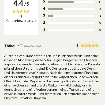
4.4
5
5
/5
4
3
3
1
9
Kundenbewertungen
2
0
1
0
Thibault T.
5
den 05-01-2024
Aufgrund von Transitstörungen und launischer Verdauung habe
ich einen Monat lang diese 60 in Belgien hergestellten Oxyform-
Kapseln verwendet. Ein sehr positiver Punkt ist, dass die Kapseln
pflanzlichen Ursprungs sind. Die Dosierung beträgt eine Dosis
täglich, morgens zwei Kapseln. Nach der einmonatigen Einnahme
dieser Probiotika verspürte ich keine körperlichen Beschwerden.
Obwohl es in der Regel eine dreimonatige Kur dauert, bis sich bei
einer solchen Behandlung die Wirkung wirklich zeigt, kann ich
dennoch bereits eine Verbesserung meines Transits und eine
etwas leichtere Verdauung feststellen. Ich empfehle daher diese
Oxyform-Proxiflore-Kapseln.