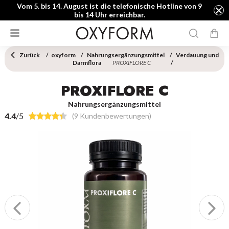
Vom 5. bis 14. August ist die telefonische Hotline von 9
bis 14 Uhr erreichbar.
Zurück
oxyform
Nahrungsergänzungsmittel
Verdauung und
Darmflora
PROXIFLORE C
PROXIFLORE C
Nahrungsergänzungsmittel
4.4
/5
(9 Kundenbewertungen)