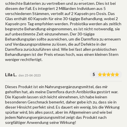
schlechte Bakterien zu vertreiben und zu ersetzen. Dies ist bei
diesem der Fall. Es integriert 2 Milliarden Individuen aus 5
verschiedenen Stämmen, verteilt auf 2 Kapseln pro Dosis. Das
Glas enthält 60 Kapseln für eine 30-tägige Behandlung, wobei 2
Kapseln pro Tag empfohlen werden. Probiotika werden als zeitlich
begrenzte Behandlung eingenommen, es ist nicht notwendig, sie
auf unbestimmte Zeit einzunehmen. Der 30-tägige
Behandlungsplan sollte ausreichen, um die Darmflora zu erneuern
und Verdauungsprobleme zu lösen, die auf Defekte in der
Darmflora zurückzuführen sind. Wie bei fast allen probiotischen
Behandlungen ist der Preis etwas hoch, was einen kleinen Stern
weniger rechtfertigt.
Lila L.
5
den 25-04-2023
Dieses Produkt ist ein Nahrungsergänzungsmittel, das mir
geholfen hat, als meine Darmflora durch Antibiotika gestört war.
Die Kapseln lassen sich leicht einnehmen, ich habe keinen
besonderen Geschmack bemerkt, daher gebe ich zu, dass sie in
dieser Hinsicht perfekt sind. Es dauert ein wenig, bis die Wirkung
spürbar wird, bis alles passt, aber im Allgemeinen und wie bei
jedem Nahrungsergänzungsmittel zeigt das Produkt nach
sorgfältiger Anwendung seine Wirkung!