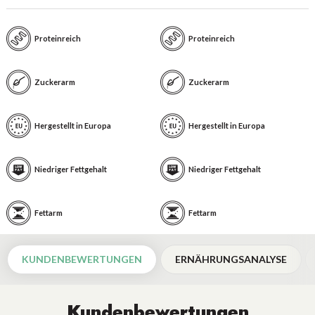
Proteinreich
Proteinreich
Zuckerarm
Zuckerarm
Hergestellt in Europa
Hergestellt in Europa
Niedriger Fettgehalt
Niedriger Fettgehalt
Fettarm
Fettarm
KUNDENBEWERTUNGEN
ERNÄHRUNGSANALYSE
Kundenbewertungen