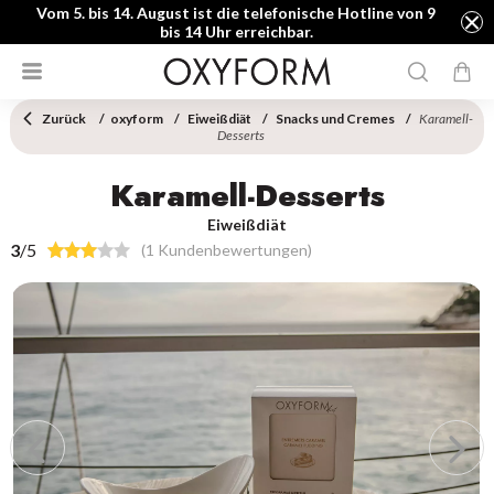
Vom 5. bis 14. August ist die telefonische Hotline von 9
bis 14 Uhr erreichbar.
Zurück
oxyform
Eiweißdiät
Snacks und Cremes
Karamell-
Desserts
Karamell-Desserts
Eiweißdiät
3
/5
(1 Kundenbewertungen)