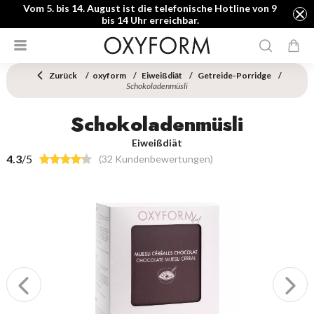
Vom 5. bis 14. August ist die telefonische Hotline von 9
bis 14 Uhr erreichbar.
Zurück
oxyform
Eiweißdiät
Getreide-Porridge
Schokoladenmüsli
Schokoladenmüsli
Eiweißdiät
4.3
/5
(32 Kundenbewertungen)