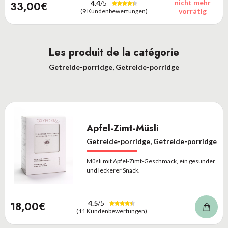
nicht mehr
4.4
/5
33,00€
vorrätig
(9 Kundenbewertungen)
Les produit de la catégorie
Getreide-porridge, Getreide-porridge
Apfel-Zimt-Müsli
Getreide-porridge, Getreide-porridge
Müsli mit Apfel-Zimt-Geschmack, ein gesunder
und leckerer Snack.
4.5
/5
18,00€
(11 Kundenbewertungen)