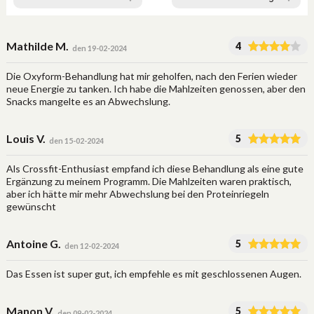
Mathilde M.
4
den 19-02-2024
Die Oxyform-Behandlung hat mir geholfen, nach den Ferien wieder
neue Energie zu tanken. Ich habe die Mahlzeiten genossen, aber den
Snacks mangelte es an Abwechslung.
Louis V.
5
den 15-02-2024
Als Crossfit-Enthusiast empfand ich diese Behandlung als eine gute
Ergänzung zu meinem Programm. Die Mahlzeiten waren praktisch,
aber ich hätte mir mehr Abwechslung bei den Proteinriegeln
gewünscht
Antoine G.
5
den 12-02-2024
Das Essen ist super gut, ich empfehle es mit geschlossenen Augen.
Manon V.
5
den 09-02-2024