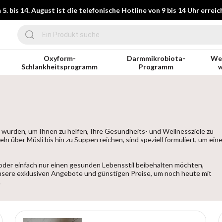
5. bis 14. August ist die telefonische Hotline von 9 bis 14 Uhr erreic
Oxyform-
Darmmikrobiota-
Wer
Schlankheitsprogramm
Programm
w
 wurden, um Ihnen zu helfen, Ihre Gesundheits- und Wellnessziele zu
eln über Müsli bis hin zu Suppen reichen, sind speziell formuliert, um ein
der einfach nur einen gesunden Lebensstil beibehalten möchten,
 unsere exklusiven Angebote und günstigen Preise, um noch heute mit
.