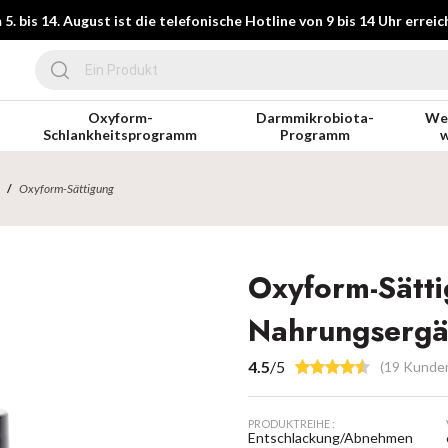
5. bis 14. August ist die telefonische Hotline von 9 bis 14 Uhr erreic
Oxyform-
Darmmikrobiota-
Wer
Schlankheitsprogramm
Programm
w
Oxyform-Sättigung
Oxyform-Sätti
Nahrungsergä
4.5
/5
(19 Kunde
PRODUKTREIHE :
Entschlackung/Abnehmen