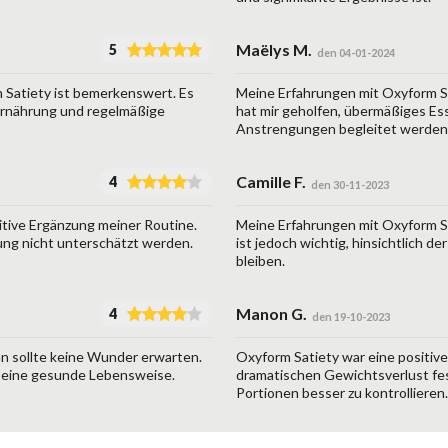
Maëlys M.
5
den 04-01-2024
 Satiety ist bemerkenswert. Es
Meine Erfahrungen mit Oxyform Sa
 Ernährung und regelmäßige
hat mir geholfen, übermäßiges Es
Anstrengungen begleitet werden
Camille F.
4
den 30-11-2023
itive Ergänzung meiner Routine.
Meine Erfahrungen mit Oxyform Sat
ung nicht unterschätzt werden.
ist jedoch wichtig, hinsichtlich 
bleiben.
Manon G.
4
den 19-10-2023
an sollte keine Wunder erwarten.
Oxyform Satiety war eine positiv
 eine gesunde Lebensweise.
dramatischen Gewichtsverlust fest
Portionen besser zu kontrollieren