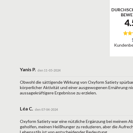
DURCHSCH
BEWE
4
Kundenb
Yanis P.
den 11-05-2024
Obwohl die sättigende Wirkung von Oxyform Satiety spürbar 
körperlicher Aktivität und einer ausgewogenen Ernährung ni
aussagekräftigere Ergebnisse zu erzielen.
Léa C.
den 07-04-2024
Oxyform Satiety war eine nützliche Ergänzung bei meinem A
geholfen, meinen Heißhunger zu reduzieren, aber die Aufre
Lebensstils ist von entscheidender Bedeutung.