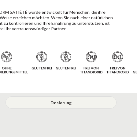
RM SATIÉTÉ wurde entwickelt für Menschen, die ihre
eise erreichen möchten. Wenn Sie nach einer natürlichen
 zu kontrollieren und Ihre Ernährung zu unterstützen, ist
l Ihr vertrauenswürdiger Partner.
OHNE
GLUTENFREI
GLUTENFREI
FREI VON
FREI VON
VIERUNGSMITTEL
TITANDIOXID
TITANDIOXID
G
Dosierung