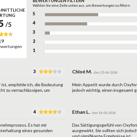
BEWERTUNGEN FILTERN
Wählen Sie eine Zeile unten aus, um Bewertungen zu filtern
NITTLICHE
5
RTUNG
.5
4
/5
3
19
2
ewertungen
1
Chloé M.
3
den 25-04-2024
ist, empfehle ich, die Bedeutung
Mein Appetit wurde durch Oxyform 
cht zu vernachlässigen, um
jedoch wichtig, einen insgesamt 
Ethan L.
4
den 18-03-2024
bnehmprozess. Es hat mir
Das Sättigungsgefühl von Oxyform
chterhaltung eines gesunden
ausgewirkt. Sie sollten sich jedoc
und signifikante Ergebnisse ist.