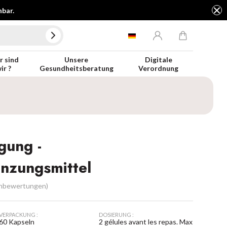
hbar.
 sind
Unsere
Digitale
ir ?
Gesundheitsberatung
Verordnung
gung -
nzungsmittel
nbewertungen)
VERPACKUNG :
DOSIERUNG :
60 Kapseln
2 gélules avant les repas. Max