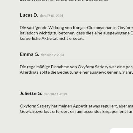
Lucas D.
den 27-01-2024
Die sättigende Wirkung von Konjac-Glucomannan in Oxyform
ist jedoch wichtig zu betonen, dass dies eine ausgewogene
körperliche Aktivität nicht ersetzt.
Emma G.
den 02-12-2023
Die regelmäßige Einnahme von Oxyform Satiety war eine pos
Allerdings sollte die Bedeutung einer ausgewogenen Ernähr
Juliette G.
den 20-11-2023
Oxyform Satiety hat meinen Appetit etwas reguliert, aber m
Gewichtsverlust erfordert ein umfassendes Engagement für