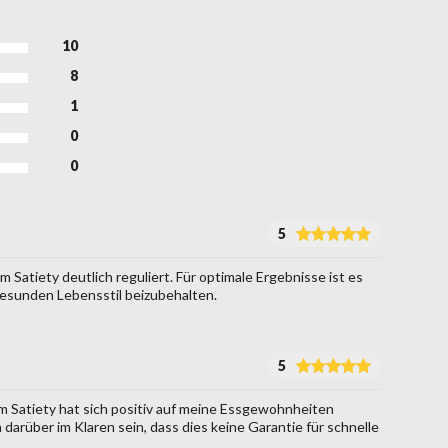
10
8
1
0
0
5
Satiety deutlich reguliert. Für optimale Ergebnisse ist es
gesunden Lebensstil beizubehalten.
5
 Satiety hat sich positiv auf meine Essgewohnheiten
h darüber im Klaren sein, dass dies keine Garantie für schnelle