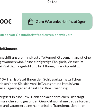
6 / jour
,00
€
Zum Warenkorb hinzufügen
wurde von Gesundheitsfachleuten entwickelt
eißhunger!
gschiff unserer Inhaltsstoffe Formel, Glucomannan, ist eine
 gewonnen wird. Seine einzigartige Fähigkeit, Wasser im
in Sättigungsgefühl und hilft Ihnen, Ihren Appetit zu
ATIÉTÉ bietet Ihnen den Schlüssel zur natürlichen
rabschieden Sie sich von Heißhunger und impulsivem
en ausgewogenen Ansatz für Ihre Ernährung.
tegriert in eine Low- Dank der kalorienreichen Diät trägt
llmählichen und gesunden Gewichtsabnahme bei. Es fördert
e und garantiert eine harmonische Transformation Ihrer