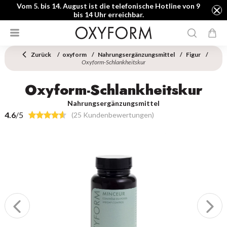
Vom 5. bis 14. August ist die telefonische Hotline von 9
bis 14 Uhr erreichbar.
Zurück
oxyform
Nahrungsergänzungsmittel
Figur
Oxyform-Schlankheitskur
Oxyform-Schlankheitskur
Nahrungsergänzungsmittel
4.6
/5
(25 Kundenbewertungen)