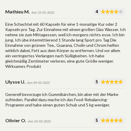
Mathieu M.
4
den 25-05-2023
Eine Schachtel mit 60 Kapseln für eine 1-monatige Kur oder 2
Kapseln pro Tag. Zur Einnahme mit einem großen Glas Wasser. Ich
nehme sie zum Mittagessen, weil ich morgens nichts esse. Ich bin
jung. Ich übe intermittierend 1 Stunde lang Sport pro Tag Die
Einnahme von grünem Tee,. Guarana, Cholin und Chrom helfen
wirklich dabei, Fett aus dem Körper zu entfernen. Und vor allem
ein verringertes Verlangen nach Süßigkeiten. Ich habe
gleichmäßig Zentimeter verloren, eine gute Größe weniger.
Wirksames Produkt
Ulysse U.
5
den 09-03-2023
Generell bevorzuge ich Gummibärchen, bin aber mit der Marke
zufrieden. Parallel dazu mache ich das Food-Rebalancing-
Programm und habe einen guten Schub und 5 kg weniger.
Olivier O.
5
den 02-03-2023