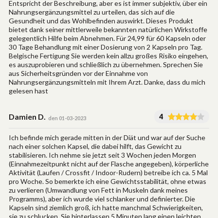
Entspricht der Beschreibung, aber es ist immer subjektiv, über ein
Nahrungsergänzungsmittel zu urteilen, das sich auf die
Gesundheit und das Wohlbefinden auswirkt. Dieses Produkt
bietet dank seiner mittlerweile bekannten natürlichen Wirkstoffe
gelegentlich Hilfe beim Abnehmen. Für 24,99 für 60 Kapseln oder
30 Tage Behandlung mit einer Dosierung von 2 Kapseln pro Tag.
Belgische Fertigung Sie werden kein allzu großes Risiko eingehen,
es auszuprobieren und schließlich zu übernehmen. Sprechen Sie
aus Sicherheitsgründen vor der Einnahme von
Nahrungsergänzungsmitteln mit Ihrem Arzt. Danke, dass du mich
gelesen hast
Damien D.
4
den 01-03-2023
Ich befinde mich gerade mitten in der Diät und war auf der Suche
nach einer solchen Kapsel, die dabei hilft, das Gewicht zu
stabilisieren. Ich nehme sie jetzt seit 3 Wochen jeden Morgen
(Einnahmezeitpunkt nicht auf der Flasche angegeben), körperliche
Aktivität (Laufen / Crossfit / Indoor-Rudern) betreibe ich ca. 5 Mal
pro Woche. So bemerkte ich eine Gewichtsstabilität, ohne etwas
zu verlieren (Umwandlung von Fett in Muskeln dank meines
Programms), aber ich wurde viel schlanker und definierter. Die
Kapseln sind ziemlich groß, ich hatte manchmal Schwierigkeiten,
sie zu schlucken. Sie hinterlassen 5 Minuten lang einen leichten