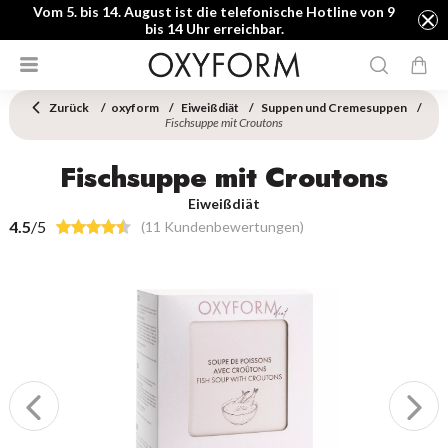
Vom 5. bis 14. August ist die telefonische Hotline von 9
bis 14 Uhr erreichbar.
Zurück
oxyform
Eiweißdiät
Suppen und Cremesuppen
Fischsuppe mit Croutons
Fischsuppe mit Croutons
Eiweißdiät
4.5
/5
(11 Kundenbewertungen)